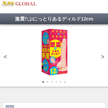
激震!!ぷにっとりあるディルド12cm
<
>
NEW