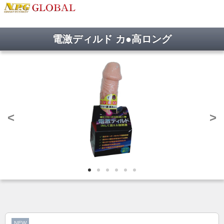
電激ディルド カ●高ロング
<
>
NEW