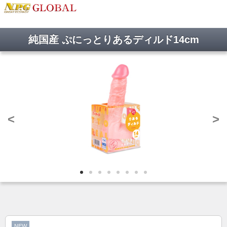
純国産 ぷにっとりあるディルド14cm
<
>
NEW