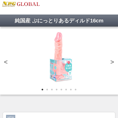
純国産 ぷにっとりあるディルド16cm
<
>
NEW